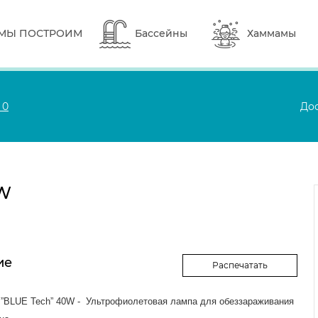
 МЫ ПОСТРОИМ
Бассейны
Хаммамы
:
0
Дос
0W
ие
Распечатать
”BLUE Tech” 40W - Ультрофиолетовая лампа для обеззараживания