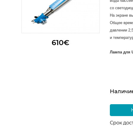
воды бассе
со светодиод
На экране в
Общее время
давлении 2,
и температур
610€
Лампа для 
Наличи
Срок дос